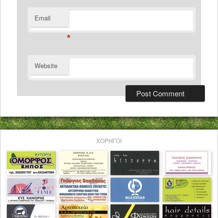
Email
*
Website
ΧΟΡΗΓΟΙ