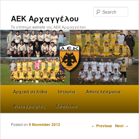
Searc
ΑΕΚ Αρχαγγέλου
Το επίσημο website της ΑΕΚ Αρχαγγέλου
Main menu
Αρχική σελίδα
Skip to primary content
Ιστορία
Αποτελέσματα
Φωτογραφίες
Κύπελλο
Posted on
9 November 2012
Post navigation
←
Previous
Next
→