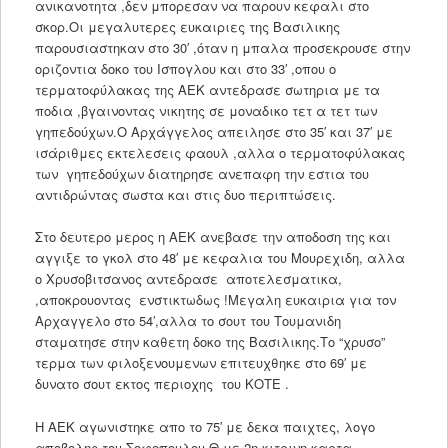
ανικανοτητα ,δεν μπορεσαν να παρουν κεφαλι στο
σκορ.Οι μεγαλυτερες ευκαιριες της Βασιλικης
παρουσιαστηκαν στο 30′ ,όταν η μπαλα προσεκρουσε στην
οριζοντια δοκο του Ισπογλου και στο 33′ ,οπου ο
τερματοφύλακας της ΑΕΚ αντεδρασε σωτηρια με τα
ποδια ,βγαινοντας νικητης σε μοναδικο τετ α τετ των
γηπεδούχων.Ο Αρχάγγελος απειλησε στο 35′ και 37′ με
ισάριθμες εκτελεσεις φαουλ ,αλλα ο τερματοφύλακας
των γηπεδούχων διατηρησε ανεπαφη την εστια του
αντιδρώντας σωστα και στις δυο περιπτώσεις.
Στο δευτερο μερος η ΑΕΚ ανεβασε την αποδοση της και
αγγιξε το γκολ στο 48′ με κεφαλια του Μουρεχιδη, αλλα
ο Χρυσοβιτσανος αντεδρασε αποτελεσματικα,
,αποκρουοντας ενστικτωδως !Μεγαλη ευκαιρια για τον
Αρχαγγελο στο 54′,αλλα το σουτ του Τουμανιδη
σταματησε στην καθετη δοκο της Βασιλικης.Το “χρυσο”
τερμα των φιλοξενουμενων επιτευχθηκε στο 69′ με
δυνατο σουτ εκτος περιοχης του ΚΟΤΕ .
Η ΑΕΚ αγωνιστηκε απο το 75′ με δεκα παιχτες, λογο
αποβολης του Σοφοπουλου Θ με 2η κιτρινη καρτα