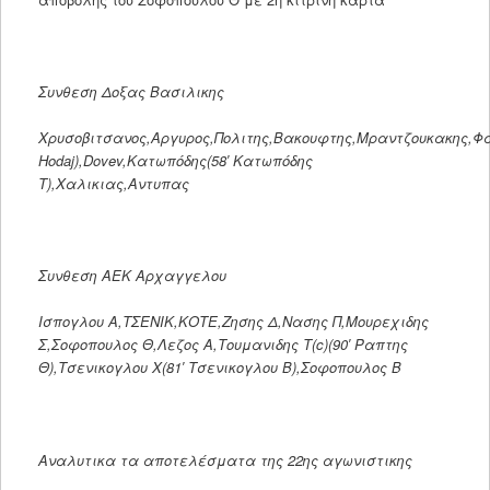
Συνθεση Δοξας Βασιλικης
Χρυσοβιτσανος,Αργυρος,Πολιτης,Βακουφτης,Μραντζουκακης,Φατ
Hodaj),Dovev,Κατωπόδης(58′ Κατωπόδης
Τ),Χαλικιας,Αντυπας
Συνθεση ΑΕΚ Αρχαγγελου
Ισπογλου Α,ΤΣΕΝΙΚ,ΚΟΤΕ,Ζησης Δ,Νασης Π,Μουρεχιδης
Σ,Σοφοπουλος Θ,Λεζος Α,Τουμανιδης Τ(c)(90′ Ραπτης
Θ),Τσενικογλου Χ(81′ Τσενικογλου Β),Σοφοπουλος Β
Αναλυτικα τα αποτελέσματα της 22ης αγωνιστικης