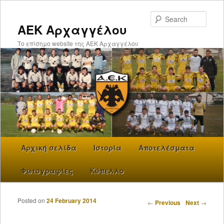
Searc
ΑΕΚ Αρχαγγέλου
Το επίσημο website της ΑΕΚ Αρχαγγέλου
Main menu
Αρχική σελίδα
Skip to primary content
Ιστορία
Αποτελέσματα
Φωτογραφίες
Κύπελλο
Posted on
24 February 2014
Post navigation
←
Previous
Next
→