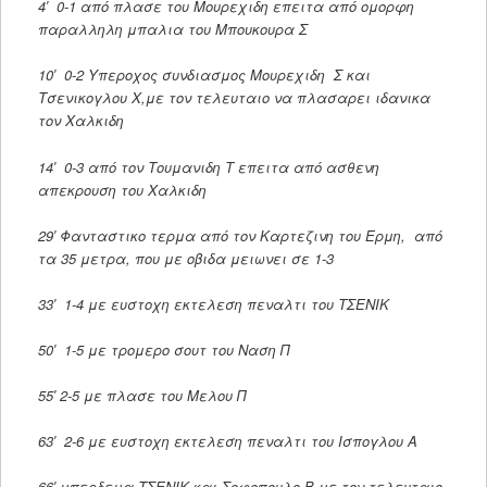
4′ 0-1 από πλασε του Μουρεχιδη επειτα από ομορφη
παραλληλη μπαλια του Μπουκουρα Σ
10′ 0-2 Υπεροχος συνδιασμος Μουρεχιδη Σ και
Τσενικογλου Χ,με τον τελευταιο να πλασαρει ιδανικα
τον Χαλκιδη
14′ 0-3 από τον Τουμανιδη Τ επειτα από ασθενη
απεκρουση του Χαλκιδη
29′ Φανταστικο τερμα από τον Καρτεζινη του Ερμη, από
τα 35 μετρα, που με οβιδα μειωνει σε 1-3
33′ 1-4 με ευστοχη εκτελεση πεναλτι του ΤΣΕΝΙΚ
50′ 1-5 με τρομερο σουτ του Ναση Π
55′ 2-5 με πλασε του Μελου Π
63′ 2-6 με ευστοχη εκτελεση πεναλτι του Ισπογλου Α
66′ μπερδεμα ΤΣΕΝΙΚ και Σοφοπουλο Β,με τον τελευταιο