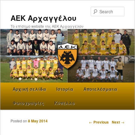
Searc
ΑΕΚ Αρχαγγέλου
Το επίσημο website της ΑΕΚ Αρχαγγέλου
Main menu
Αρχική σελίδα
Skip to primary content
Ιστορία
Αποτελέσματα
Φωτογραφίες
Κύπελλο
Posted on
8 May 2014
Post navigation
←
Previous
Next
→