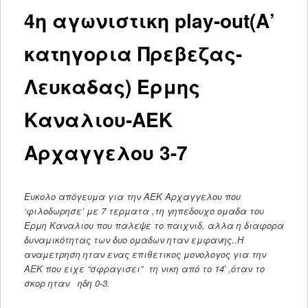
4η αγωνιστικη play-out(Α’
κατηγορια Πρεβεζας-
Λευκαδας) Ερμης
Καναλιου-ΑΕΚ
Αρχαγγελου 3-7
Ευκολο απόγευμα για την ΑΕΚ Αρχαγγελου που
‘φιλοδωρησε’ με 7 τερματα ,τη γηπεδουχο ομαδα του
Ερμη Καναλιου που παλεψε το παιχνιδ, αλλα η διαφορα
δυναμικότητας των δυο ομαδων ηταν εμφανης..Η
αναμετρηση ηταν ενας επιθετικος μονολογος για την
ΑΕΚ που ειχε “σφραγισει” τη νικη από το 14′ ,όταν το
σκορ ηταν ηδη 0-3.