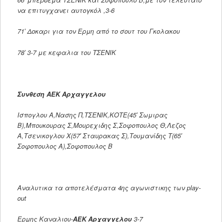
να επιτυγχανει αυτογκόλ ,3-6
71′ Δοκαρι για τον Ερμη από το σουτ του Γκολακου
78′ 3-7 με κεφαλια του ΤΣΕΝΙΚ
Συνθεση ΑΕΚ Αρχαγγελου
Ισπογλου Α,Νασης Π,ΤΣΕΝΙΚ,ΚΟΤΕ(45′ Σωμιρας
Β),Μπουκουρας Σ,Μουρεχιδης Σ,Σοφοπουλος Θ,Λεζος
Α,Τσενικογλου Χ(57′ Σταυρακας Σ),Τουμανίδης Τ(65′
Σοφοπουλος Α),Σοφοπουλος Β
Αναλυτικα τα αποτελέσματα 4ης αγωνιστικης των play-
out
Ερμης Καναλιου-
ΑΕΚ Αρχαγγελου
3-7