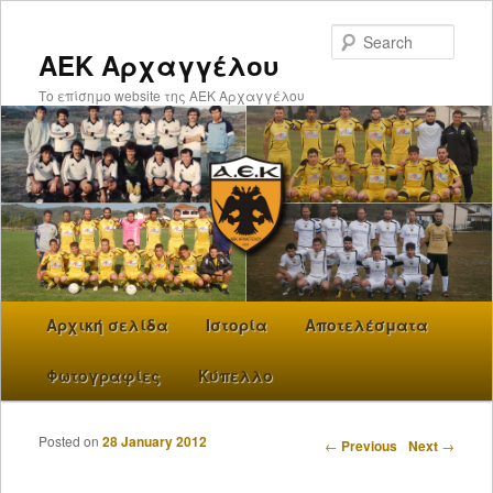
Searc
ΑΕΚ Αρχαγγέλου
Το επίσημο website της ΑΕΚ Αρχαγγέλου
Main menu
Αρχική σελίδα
Skip to primary content
Ιστορία
Αποτελέσματα
Φωτογραφίες
Κύπελλο
Posted on
28 January 2012
Post navigation
←
Previous
Next
→