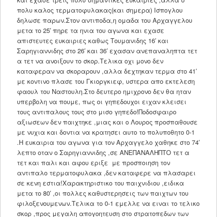
πολυ καλος τερματοφυλακας(και σημερα) Ισπογλου
δηλωσε παρων.Στον αντιποδα,η ομαδα του Αρχαγγελου
μετα το 25′ πηρε τα ηνια του αγωνα και εχασε
απιστευτες ευκαιριες καθως Τουμανιδης 16′ και
Σαρηγιαννιδης στο 26′ και 36′ εχασαν ανεπαναληπτα τετ
α τετ να ανοιξουν το σκορ.Τελικα οχι μονο δεν
καταφεραν να σκοραρουν ,αλλα δεχτηκαν τερμα στο 41′
με κοντινο πλασε του Γκιοργκιεφ, υστερα απο εκτελεση
φαουλ του Ναστουλη.Στο δευτερο ημιχρονο δεν θα ηταν
υπερβολη να πουμε, πως οι γηπεδουχοι ειχαν κλεισει
τους αντιπαλους τους στο μισο γηπεδο!Ποδοσφαιρο
αξιωσεων δεν παιχτηκε ,μιας και ο Λουρος προσπαθουσε
με νυχια και δοντια να κρατησει αυτο το πολυποθητο 0-1
.Η ευκαιρια του αγωνα για τον Αρχαγγελο χαθηκε στο 74′
λεπτο οταν ο Σαρηγιαννιδης ,σε ΑΝΕΠΑΝΑΛΗΠΤΟ τετ α
τετ και παλι και αφου εριξε με προσποιηση τον
αντιπαλο τερματοφυλακα ,δεν καταφερε να πλασαρει
σε κενη εστια!Χαρακτηριστικο του παιχνιδιου ,ειδικα
μετα το 80′ ,οι πολλες καθυστερησεις των παιχτων του
φιλοξενουμενων.Τελικα το 0-1 εμελλε να ειναι το τελικο
σκορ ,προς μεγαλη απογοητευση στο στρατοπεδων των