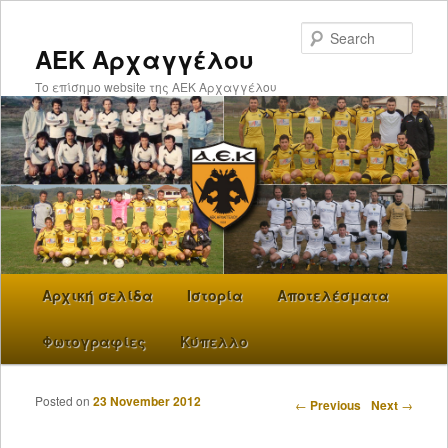
Searc
ΑΕΚ Αρχαγγέλου
Το επίσημο website της ΑΕΚ Αρχαγγέλου
Main menu
Αρχική σελίδα
Skip to primary content
Ιστορία
Αποτελέσματα
Φωτογραφίες
Κύπελλο
Posted on
23 November 2012
Post navigation
←
Previous
Next
→