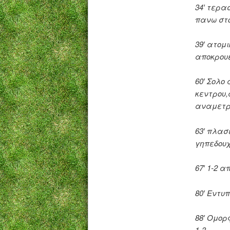
34′ τερα
πανω στ
39′ ατομ
αποκρου
60′ Σολο
κεντρου,
αναμετρη
63′ πλασ
γηπεδου
67′ 1-2 
80′ Εντυ
88′ Ομορ
1-3