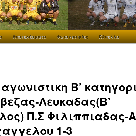
α
Αποτελέσματα
Φωτογραφίες
Κύπελλο
 αγωνιστικη Β’ κατηγορ
βεζας-Λευκαδας(Β’
λος) Π.Σ Φιλιππιαδας-
αγγελου 1-3