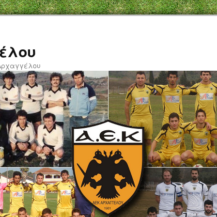
έλου
 Αρχαγγέλου