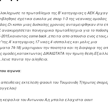
ολοκληρωσε το πρωταθλημα της Β’ κατηγοριας η ΑΕΚ Αρχαγ
ιβληθηκε σχετικα ευκολα με σκορ 1-3 της νεανικης ομαδας 
δας.Οι κοποι μιας δυσκολης χρονιας ανταμειφθηκαν στο ε
Κ ανακυρησσεται πανηγυρικα πρωταθλητρια για το ποδοσ
4-2015,κανοντας come back ,επειτα απο απουσια ενος ετους
”της Α’ κατηγοριας.17 νικες,4 ισοπαλιες και μολις μια
ματα 74-18) μαρτυρουν την ποιοτητα και τη διαφορα της απ
ς ομαδες,κατακτωντας ΔΙΚΑΙΩΤΑΤΑ την πρωτη θεση.Εξαλλου
…λενε παντα την αληθεια.
 του αγωνα
:
με απευθειας εκτελεση φαουλ του Τουμανιδη Τ(πρωτος σκορε
αγγελου)
τη κεφαλια του Αντωνιου Α,η μπαλα ελαχιστα αουτ