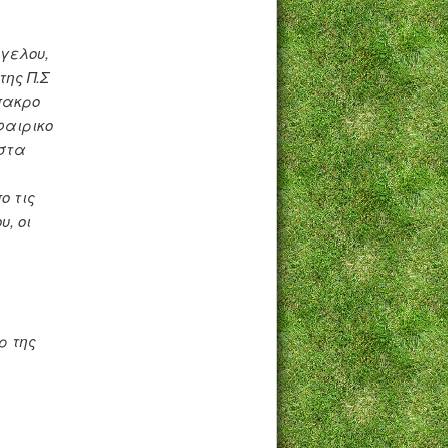
γελου,
της Π.Σ
πακρο
φαιρικο
,στα
ο τις
, οι
ρ της