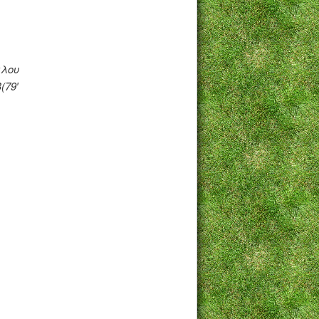
γλου
(79′