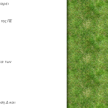
σαρει
της ΠΣ
κα των
ση Δ και