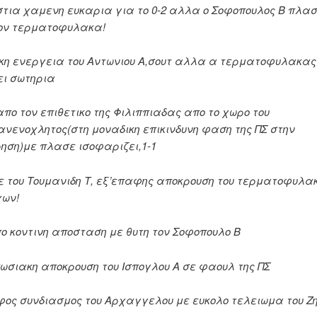
στια χαμενη ευκαρια για το 0-2 αλλα ο Σοφοπουλος Β πλα
ον τερματοφυλακα!
ικη ενεργεια του Αντωνιου Α,σουτ αλλα α τερματοφυλακας 
ει σωτηρια
 απο τον επιθετικο της Φιλιππιαδας απο το χωρο του
ανενοχλητος(στη μοναδικη επικινδυνη φαση της ΠΣ στην
ση)με πλασε ισοφαριζει,1-1
ε του Τουμανιδη Τ, εξ’επαφης αποκρουση του τερματοφυλα
χων!
απο κοντινη αποσταση με θυτη τον Σοφοπουλο Β
πωσιακη αποκρουση του Ισπογλου Α σε φαουλ της ΠΣ
φος συνδιασμος του Αρχαγγελου με ευκολο τελειωμα του Ζη