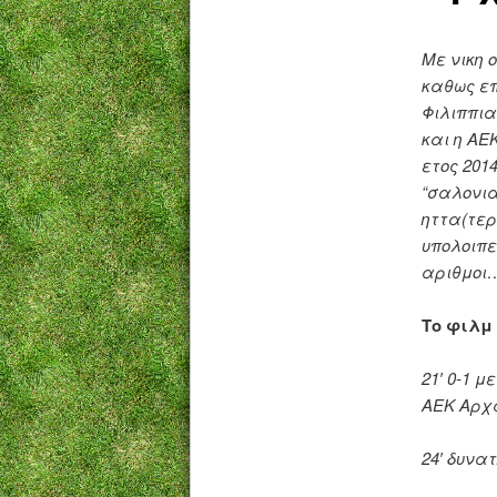
Με νικη 
καθως επ
Φιλιππια
και η ΑΕ
ετος 201
“σαλονια
ηττα(τερ
υπολοιπε
αριθμοι
Το φιλμ
21′ 0-1 
ΑΕΚ Αρχ
24′ δυνα