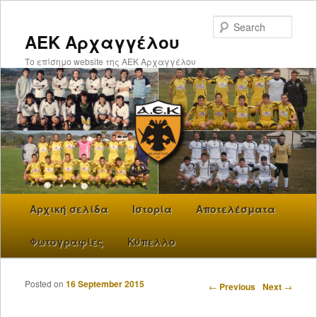
Searc
ΑΕΚ Αρχαγγέλου
Το επίσημο website της ΑΕΚ Αρχαγγέλου
Main menu
Αρχική σελίδα
Skip to primary content
Ιστορία
Αποτελέσματα
Φωτογραφίες
Κύπελλο
Posted on
16 September 2015
Post navigation
←
Previous
Next
→