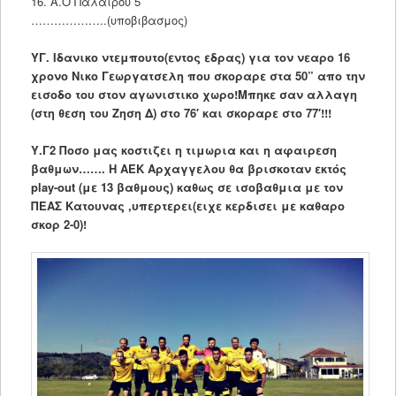
16. Α.Ο Πάλαιρου 5
………………..(υποβιβασμος)
ΥΓ. Ιδανικο ντεμπουτο(εντος εδρας) για τον νεαρο 16
χρονο Νικο Γεωργατσελη που σκοραρε στα 50” απο την
εισοδο του στον αγωνιστικο χωρο!Μπηκε σαν αλλαγη
(στη θεση του Ζηση Δ) στο 76′ και σκοραρε στο 77′!!!
Υ.Γ2 Ποσο μας κοστιζει η τιμωρια και η αφαιρεση
βαθμων……. Η ΑΕΚ Αρχαγγελου θα βρισκοταν εκτός
play-out (με 13 βαθμους) καθως σε ισοβαθμια με τον
ΠΕΑΣ Κατουνας ,υπερτερει(ειχε κερδισει με καθαρο
σκορ 2-0)!