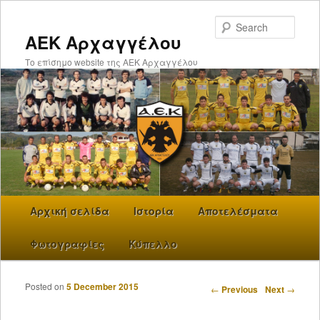
Searc
ΑΕΚ Αρχαγγέλου
Το επίσημο website της ΑΕΚ Αρχαγγέλου
Main menu
Αρχική σελίδα
Skip to primary content
Ιστορία
Αποτελέσματα
Φωτογραφίες
Κύπελλο
Posted on
5 December 2015
Post navigation
←
Previous
Next
→