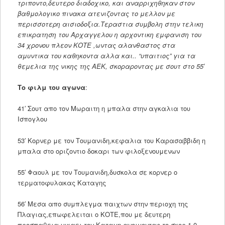
τριποντο,δευτερο διαδοχικο, και αναρριχηθηκαν στον
βαθμολογικο πινακα ατενιζοντας το μελλον με
περισσοτερη αισιοδοξια.Τεραστια συμβολη στην τελικη
επικρατηση του Αρχαγγελου η αρχοντικη εμφανιση του
34 χρονου πλεον ΚΟΤΕ ,ωντας αλανθαστος στα
αμυντικα του καθηκοντα αλλα και.. “υπαιτιος” για τα
θεμελια της νικης της ΑΕΚ, σκοραροντας με σουτ στο 55′
Το φιλμ του αγωνα
:
41′ Σουτ απο τον Μωραιτη η μπαλα στην αγκαλια του
Ισπογλου
53′ Κορνερ με τον Τουμανιδη,κεφαλια του Καρασαββιδη η
μπαλα στο οριζοντιο δοκαρι των φιλοξενουμενων
55′ Φαουλ με τον Τουμανιδη,δυσκολα σε κορνερ ο
τερματοφυλακας Καταγης
56′ Μεσα απο συμπλεγμα παιχτων στην περιοχη της
Πλαγιας,επωφελειται ο ΚΟΤΕ,που με δευτερη
προσπαθεια νικαει τον Καταγη ανοιγοντας το σκορ,1-0