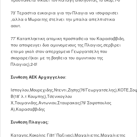
73′ Τεραστια ευκαιρια για την Πλαγια να ισοφαρισει
,αλλα ο Μωραιτης στελνει την μπαλα απελπιστικα
αουτ.
77′ Καταπληκτικη ατομικη προσπαθεια του Καρασαββιδη,
που αποφευγει δυο αμυνομενους της Πλαγιας,σερβιρει
ετοιμο γκολ στον απερχομενο Γεωργατσελη που
σκοραρει!(και με τη βοηθεια του αμυντικου της
Πλαγιας),2-0!
Συνθεση ΑΕΚ Αρχαγγελου
:
Ισπογλου,Μουρεχιδης,Ντεντι,Ζησης(76’Γεωργατσελης),ΚΟΤΕ,Σο
Β(18′ λ.τ Κουμπης),Τσενικογλου
Χ,Τουμανιδης,Αντωνιου,Σταυρακας(79′ Σοφοπουλος
Α),Καρασαββιδης
Συνθεση Πλαγιας
:
Καταγης.Κοκολης Γ(81′ Παξινος),Μαχαλιετης,Μαχαλιετης