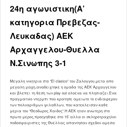
24η αγωνιστικη(Α’
κατηγορια Πρεβεζας-
Λευκαδας) ΑΕΚ
Αρχαγγελου-Θυελλα
Ν.Σινωπης 3-1
Μεγαλη νικητρια στο “El clasico” του Ζαλογγου,μετα απο
μεγαλη μαχη,αναδειχτηκε η ομαδα της ΑΕΚ Αρχαγγελου
και βλεπει τη θεση των play out ολοενα να πλησιαζει.Ενα
πραγματικο ντερμπι που κρατησε αμειωτο το ενδιαφερον
των πολυαριθμων φιλαθλων, που κατεκλεισαν καθε
μερια του “Θεοδωρος Χαιδος”.Η ΑΕΚ ηταν ανωτερη στο
πρωτο μερος,προηγηθηκε στο 15′ αλλα οι σκληροτραχηλοι
ποδοσφαιριστες της Θυελλας απαντησαν σχεδον αμεσα