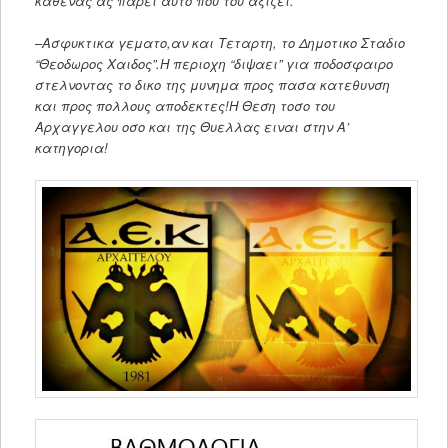
καθενας ας παρει αυτο που του αξιζει.
–
Ασφυκτικα γεματο,αν και Τεταρτη, το Δημοτικο Σταδιο
“Θεοδωρος Χαιδος”.Η περιοχη “διψαει” για ποδοσφαιρο
στελνοντας το δικο της μυνημα προς πασα κατεθυνση
και προς πολλους αποδεκτες!Η Θεση τοσο του
Αρχαγγελου οσο και της Θυελλας ειναι στην Α’
κατηγορια!