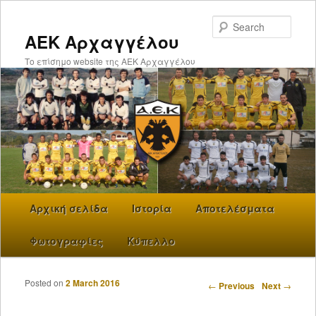
Searc
ΑΕΚ Αρχαγγέλου
Το επίσημο website της ΑΕΚ Αρχαγγέλου
Main menu
Αρχική σελίδα
Skip to primary content
Ιστορία
Αποτελέσματα
Φωτογραφίες
Κύπελλο
Posted on
2 March 2016
Post navigation
←
Previous
Next
→