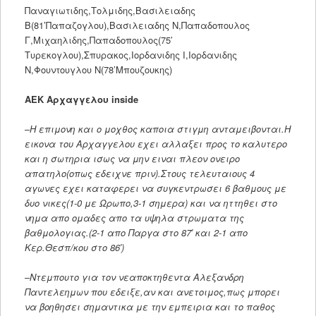
Παναγιωτιδης,Τολμιδης,Βασιλειαδης
Β(81’Παπαζογλου),Βασιλειαδης Ν,Παπαδοπουλος
Γ,Μιχαηλιδης,Παπαδοπουλος(75′
Τυρεκογλου),Σπυρακος,Ιορδανιδης Ι,Ιορδανιδης
Ν,Φουντουγλου Ν(78’Μπουζουκης)
ΑΕΚ Αρχαγγελου inside
–
Η επιμονη και ο μοχθος καποια στιγμη ανταμειβονται.Η
εικονα του Αρχαγγελου εχει αλλαξει προς το καλυτερο
και η σωτηρια ισως να μην ειναι πλεον ονειρο
απατηλο(οπως εδειχνε πριν).Στους τελευταιους 4
αγωνες εχει καταφερει να συγκεντρωσει 6 βαθμους με
δυο νικες(1-0 με Ωρωπο,3-1 σημερα) και να ηττηθει στο
νημα απο ομαδες απο τα υψηλα στρωματα της
βαθμολογιας.(2-1 απο Παργα στο 87′ και 2-1 απο
Κερ.Θεσπ/κου στο 86′)
–
Ντεμπουτο για τον νεαποκτηθεντα Αλεξανδρη
Παντελεημων που εδειξε,αν και ανετοιμος,πως μπορει
να βοηθησει σημαντικα με την εμπειρια και το παθος