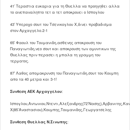
41′ Τεραστια ευκαρια για τη Θυελλα να προηγηθει αλλα
το ανεπαναληπτο τετ α τετ αποκρουει ο Ισπογλου
43′ Υπεροχο σουτ του Τσενικογλου Χ,δινει προβαδισμα
στον Αρχαγγελο.2-1
65′ Φαουλ του Τουμανιδη,ασθενης αποκρουση του
Παναγιωτιδη,νεο σουτ και αποκρουση των αμυντικων της
Θυελλας πριν περασει η μπαλα τη γραμμη του
τερματος.
87′ Λαθος απομακρυνση του Παναγιωτιδη,σουτ του Κουμπη
απο τα 40 μετρα και 3-1!
Συνθεση ΑΕΚ Αρχαγγελου
:
Ισπογλου,Αντωνιου,Ντεντι,Αλεξανδρης(72’Νασης),Αρβανιτης,Κα
Χ(85’Αναστασιου),Κουμπης,Τουμανιδης,Γεωργατσελης
Συνθεση Θυελλας Ν.Σινωπης
: