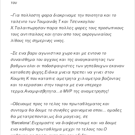
του
–
Για πολλοστη φορα διακριναμε την ποιοτητα και το
ταλεντο των Τουμανιδη Τ και Τσενικογλου
Χ.Ταλαιπωρησαν παρα πολλες φορες τους προσωπικους
τους αντιπαλους και ηταν απο τους ακρογωνιαίους
λίθους της σημερινης νικης.
–
Σε ενα βαρυ αγωνιστικο χωρο και με εντονο το
συναισθημα του αγχους και της αναγκαιοτητας των
βαθμων ολοι οι ποδοσφαιριστες των γηπεδουχων εκαναν
καταθεση ψυχης.Ειδικα μνεια πρεπει να γινει στον
Κουμπη Κ που καταπιε αμετρητα χιλιομετρα βαζοντας
και το κερασακι στην τουρτα με ενα υπεροχο
τερμα.Αναμφισβητητα…ο MVP της αναμετρησης!
–
Οδευουμε προς το τελος του πρωταθληματος και
συντομα θα δουμε το συνηθες φαινομενο οπου… ομαδες
θα μετατρεπονται,ως δια μαγειας, σε
“Barcelona”.Ευχομαστε να διαψευστουμε και να δουμε
ενα καθαρο πρωταθλημα μεχρι το τελους του.Ο