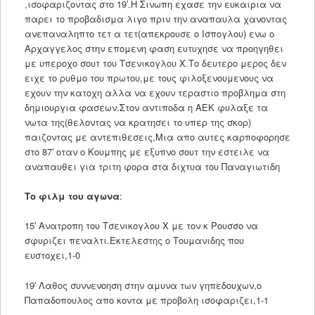
,ισοφαριζοντας στο 19′.Η Σινωπη εχασε την ευκαιρια να
παρει το προβαδισμα λιγο πριν την αναπαυλα χανοντας
ανεπαναληπτο τετ α τετ(απεκρουσε ο Ισπογλου) ενω ο
Αρχαγγελος στην επομενη φαση ευτυχησε να προηγηθει
με υπεροχο σουτ του Τσενικογλου Χ.Το δευτερο μερος δεν
ειχε το ρυθμο του πρωτου,με τους φιλοξενουμενους να
εχουν την κατοχη αλλα να εχουν τεραστιο προβλημα στη
δημιουργια φασεων.Στον αντιποδα η ΑΕΚ φυλαξε τα
νωτα της(θελοντας να κρατησει το υπερ της σκορ)
παιζοντας με αντεπιθεσεις,Μια απο αυτες καρποφορησε
στο 87′ οταν ο Κουμπης με εξυπνο σουτ την εστειλε να
αναπαυθει για τριτη φορα στα διχτυα του Παναγιωτιδη
Το φιλμ του αγωνα
:
15′ Ανατροπη του Τσενικογλου Χ με τον κ Ρουσσο να
σφυριζει πεναλτι.Εκτελεστης ο Τουμανιδης που
ευστοχει,1-0
19′ Λαθος συννενοηση στην αμυνα των γηπεδουχων,ο
Παπαδοπουλος απο κοντα με προβολη ισοφαριζει,1-1